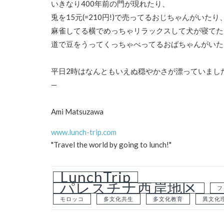
いきなり400年前の門が現れたり、
兎を15元(=210円!)で売ってるおじちゃんがいたり
麻雀してる横でめっちゃリラックスして犬が寝てた
道で豆をうってくっちゃべってるおばちゃんがいた
平日2時はなんともいえぬ穏やかさが漂っていまし
—
Ami Matsuzawa
www.lunch-trip.com
"Travel the world by going to lunch!"
LunchTrip
パレスチナ西岸地区
フ
モロッコ
多文化共生
多文化教育
異文化