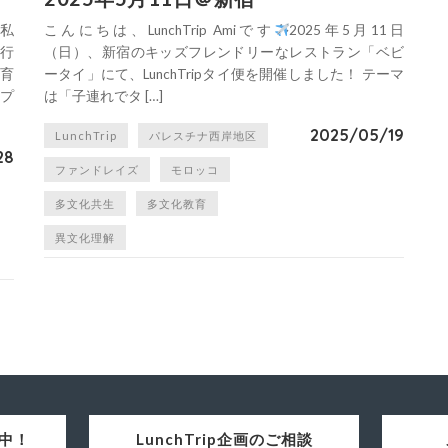
。私
こんにちは、LunchTrip Amiです
2025年5月11日
行
（日）、新宿のキッズフレンドリーなレストラン「ベビ
育
ータイ」にて、LunchTripタイ便を開催しました！ テーマ
プ
は「子連れでタ […]
2025/05/19
LunchTrip
パレスチナ西岸地区
28
ファンドレイズ
モロッコ
多文化共生
多文化教育
異文化理解
集中！
LunchTrip企画のご相談