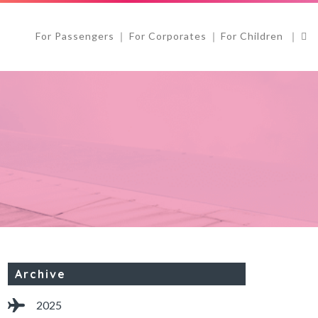
For Passengers
For Corporates
For Children
Archive
2025