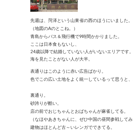
先週は、菏泽という山東省の西のほうにいました。
（地図のAのとこね。）
青島からバス＆飛行機で9時間かかりました。
ここは日本食もないし、
24歳以降で結婚していない人がいないエリアです
海を見たことがない人が大半。
表通りはこのように赤い広告ばかり。
色でこの広い土地をよく統一しているって思うと、
裏通り。
砂誇りが酷い。
店の前でおじちゃんとおばちゃんが麻雀してる。
（なほやあきちゃんに、ぜひ中国の昼間参戦してみ
建物はほとんど古～いレンガでできてる。