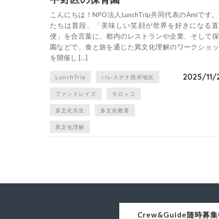
こんにちは！NPO法人LunchTrip共同代表のAmiです
たちは普段、「美味しい笑顔が世界を好きになる直
便」を合言葉に、都内のレストランや企業、そして保
園などで、食と旅を通じた異文化理解のワークショッ
を開催し […]
2025/11/
LunchTrip
パレスチナ西岸地区
ファンドレイズ
モロッコ
多文化共生
多文化教育
異文化理解
Crew&Guide随時募