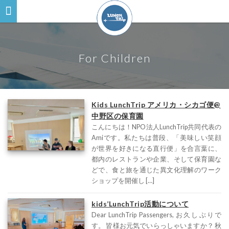
For Children
Kids LunchTrip アメリカ・シカゴ便@
中野区の保育園
こんにちは！NPO法人LunchTrip共同代表の
Amiです。私たちは普段、「美味しい笑顔
が世界を好きになる直行便」を合言葉に、
都内のレストランや企業、そして保育園な
どで、食と旅を通じた異文化理解のワーク
ショップを開催し […]
kids’LunchTrip活動について
Dear LunchTrip Passengers, お久しぶりで
す。 皆様お元気でいらっしゃいますか？ 秋