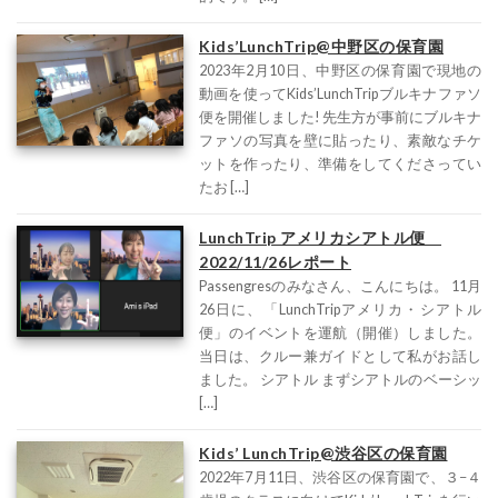
Kids’LunchTrip@中野区の保育園
2023年2月10日、中野区の保育園で現地の
動画を使ってKids’LunchTripブルキナファソ
便を開催しました! 先生方が事前にブルキナ
ファソの写真を壁に貼ったり、素敵なチケ
ットを作ったり、準備をしてくださってい
たお […]
LunchTrip アメリカシアトル便
2022/11/26レポート
Passengresのみなさん、こんにちは。 11月
26日に、「LunchTripアメリカ・シアトル
便」のイベントを運航（開催）しました。
当日は、クルー兼ガイドとして私がお話し
ました。 シアトル まずシアトルのベーシッ
[…]
Kids’ LunchTrip@渋谷区の保育園
2022年7月11日、渋谷区の保育園で、３−４