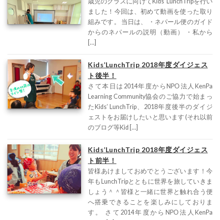
歳児のクラスに向けてKids’ LunchTripを行い
ました！今回は、初めて動画を使った取り
組みです。 当日は、 ・ネパール便のガイド
からのネパールの説明（動画） ・私から
[…]
Kids’LunchTrip 2018年度ダイジェス
ト後半！
さて本日は2014年度からNPO法人KenPa
Learning Community協会のご協力で始まっ
たKids’ LunchTrip、2018年度後半のダイジ
ェストをお届けしたいと思います (それ以前
のブログ等Kid […]
Kids’LunchTrip 2018年度ダイジェス
ト前半！
皆様あけましておめでとうございます！今
年もLunchTripとともに世界を旅していきま
しょう＾＾皆様と一緒に世界と触れ合う便
へ搭乗できることを楽しみにしておりま
す。 さて2014年度からNPO法人KenPa