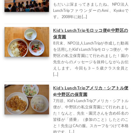
もだいぶ深まってきましたね。 NPO法人
LunchTripファウンダーのAmi、Kyokoで
す。 2008年に始 […]
Kid’s LunchTripモロッコ便@中野区の
保育園
8月末、NPO法人LunchTripが作成した動画
を活用したKid’s LunchTripモロッコ便が、中
野区の私立保育園にて行われました！園の
先生からのメッセージを抜粋しながらお伝
えします。 今回も３～５歳クラス全員と
[…]
Kid’s LunchTripアメリカ・シアトル便
@中野区の保育園
7月頭、Kid’s LunchTripアメリカ・シアトル
便が、中野区の私立保育園にて行われまし
た！なんと、先生・園児さんを含め65名の
皆様が「搭乗」（参加のこと）したとのこ
と！先生はCAの服。スカーフをつけて本格
的です。 […]