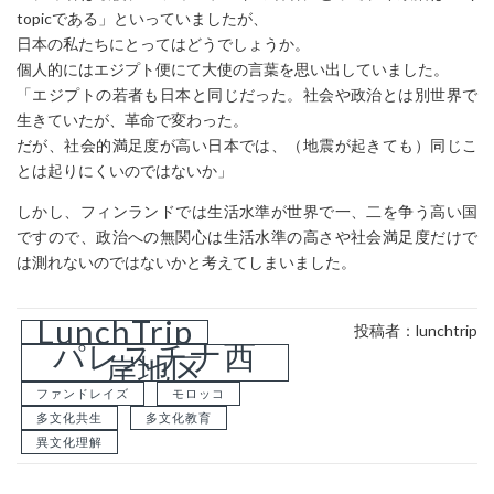
topicである」といっていましたが、
日本の私たちにとってはどうでしょうか。
個人的にはエジプト便にて大使の言葉を思い出していました。
「エジプトの若者も日本と同じだった。社会や政治とは別世界で
生きていたが、革命で変わった。
だが、社会的満足度が高い日本では、（地震が起きても）同じこ
とは起りにくいのではないか」
しかし、フィンランドでは生活水準が世界で一、二を争う高い国
ですので、政治への無関心は生活水準の高さや社会満足度だけで
は測れないのではないかと考えてしまいました。
LunchTrip
投稿者：lunchtrip
パレスチナ西
岸地区
ファンドレイズ
モロッコ
多文化共生
多文化教育
異文化理解