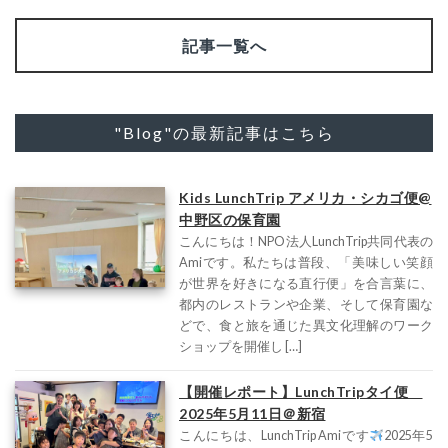
記事一覧へ
"Blog"の最新記事はこちら
Kids LunchTrip アメリカ・シカゴ便@
中野区の保育園
こんにちは！NPO法人LunchTrip共同代表の
Amiです。私たちは普段、「美味しい笑顔
が世界を好きになる直行便」を合言葉に、
都内のレストランや企業、そして保育園な
どで、食と旅を通じた異文化理解のワーク
ショップを開催し […]
【開催レポート】LunchTripタイ便
2025年5月11日＠新宿
こんにちは、LunchTrip Amiです
2025年5