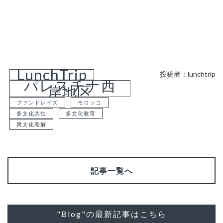
LunchTrip
投稿者：lunchtrip
パレスチナ西
岸地区
ファンドレイズ
モロッコ
多文化共生
多文化教育
異文化理解
記事一覧へ
"Blog"の最新記事はこちら