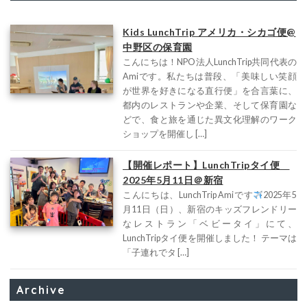
Kids LunchTrip アメリカ・シカゴ便@
中野区の保育園
こんにちは！NPO法人LunchTrip共同代表の
Amiです。私たちは普段、「美味しい笑顔
が世界を好きになる直行便」を合言葉に、
都内のレストランや企業、そして保育園な
どで、食と旅を通じた異文化理解のワーク
ショップを開催し […]
【開催レポート】LunchTripタイ便
2025年5月11日＠新宿
こんにちは、LunchTrip Amiです
2025年5
月11日（日）、新宿のキッズフレンドリー
なレストラン「ベビータイ」にて、
LunchTripタイ便を開催しました！ テーマは
「子連れでタ […]
Archive