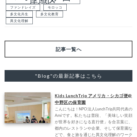
岸地区
ファンドレイズ
モロッコ
多文化共生
多文化教育
異文化理解
記事一覧へ
"Blog"の最新記事はこちら
Kids LunchTrip アメリカ・シカゴ便@
中野区の保育園
こんにちは！NPO法人LunchTrip共同代表の
Amiです。私たちは普段、「美味しい笑顔
が世界を好きになる直行便」を合言葉に、
都内のレストランや企業、そして保育園な
どで、食と旅を通じた異文化理解のワーク