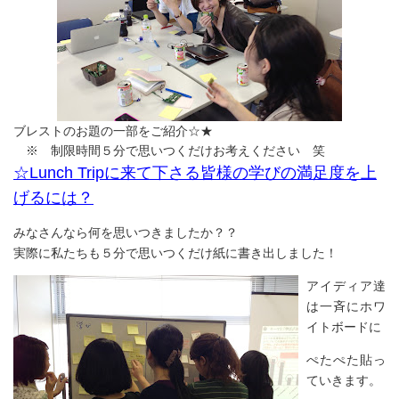
ブレストのお題の一部をご紹介☆★
※ 制限時間５分で思いつくだけお考えください 笑
☆Lunch Tripに来て下さる皆様の学びの満足度を上
げるには？
みなさんなら何を思いつきましたか？？
実際に私たちも５分で思いつくだけ紙に書き出しました！
アイディア達
は一斉にホワ
イトボードに
ぺたぺた貼っ
ていきます。