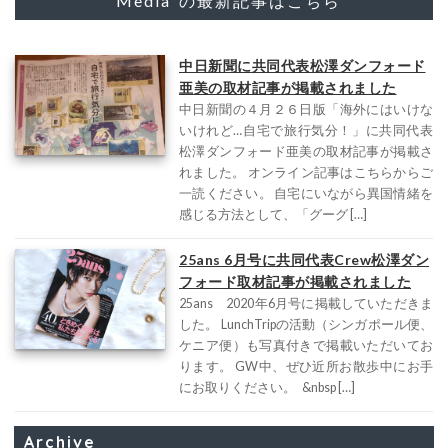
"Media"の最新記事はこちら
中日新聞に共同代表松澤ダンフォード
亜美の取材記事が掲載されました
中日新聞の４月２６日版「海外にはいけな
いけれど…自宅で旅行気分！」に共同代表
松澤ダンフォード亜美の取材記事が掲載さ
れました。 オンライン記事はこちらからご
一読ください。 自宅にいながら異国情緒を
感じる方法として、「グーグ […]
25ans 6月号に共同代表Crew松澤ダン
フォード取材記事が掲載されました
25ans 2020年6月号に掲載していただきま
した。 LunchTripの活動（シンガポール便、
ケニア便）も写真付きで掲載いただいてお
ります。 GW中、ぜひ近所お散歩中にお手
にお取りください。 &nbsp […]
Archive