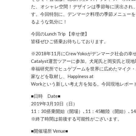
た、オシャレ空間！
デザインは季節毎に演出され
す。今回特別に、
デンマーク
料理の季節メニューを
るような気分に！
今回のLunch Trip 【幸せ
便
】
皆様ぜひご搭乗お待ちしております。
※2018年11月にCrew Yokoが
デンマーク
社会の幸せ
Catalyst運営ツアーに参加。犬尾氏と岡安氏と現
幸福研究所でヒュゲブームを世界に広めたマイク・
家などを取材し、Ha
ppiness at
Workという新しい考え方を知る。今回現地レポー
■日時 Date■
2019年3月10日（日）
11：30搭乗開始（開場）､11：45離陸（開始）､14
※終了時間は前後する可能性がございます。
■開催場所 Venue■