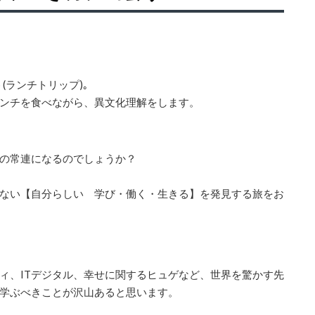
rip (ランチトリップ)｡
ンチを食べなが
ら、異文化理解をします。
の常連になるの
でしょうか？
ない【自分らし
い 学び・働く・生きる】を発見する旅をお
ィ、ITデジタ
ル、幸せに関するヒュゲなど、世界を驚かす先
学ぶべきことが沢山あると思います
。