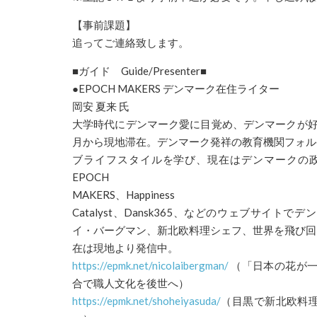
【事前課題】
追ってご連絡致します。
■ガイド Guide/Presenter■
●EPOCH MAKERS
デンマーク
在住ライター
岡安 夏来 氏
大学時代に
デンマーク
愛に目覚め、
デンマーク
が
月から現地滞在。
デンマーク
発祥の教育機関フォル
ブライフスタイルを学び、現在はデンマ
ークの
EPOCH
MAKERS、Happiness
Catalyst、Dansk365、などのウェブサイトでデン
イ・
バーグマン、新北欧料理シェフ、世界を飛び回
在は現地より発信中。
https://epmk.net/nicolaibergma
n/
（「日本の花が一
合で職人文化を後世へ）
https://epmk.net/shoheiyasuda/
（目黒で新北欧料