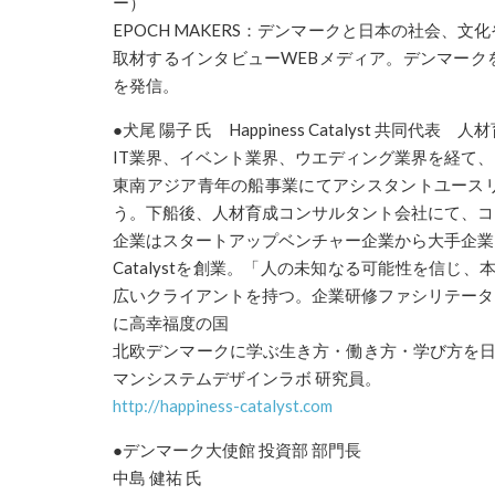
ー）
EPOCH MAKERS：
デンマーク
と日本の社会、文化
取材するインタビューWE
Bメディア。
デンマーク
を発信。
●犬尾 陽子 氏 Happiness Catalyst 共
IT業界、イベント業界、ウエディング業界を経て
東南アジア青年の船事業にてアシスタントユース
う。下船後、人材育成コ
ンサルタント会社にて、コ
企業はスタートアップベンチャー企業から大手
企業
Catalystを創業。「人の未知なる可能性を信じ、
広いクライ
アントを持つ。企業研修ファシリテータ
に高幸福度の国
北欧
デンマーク
に学ぶ生き方・働き方・学び方を
マンシステムデザインラボ 研究員。
http://happiness-catalyst.com
●
デンマーク
大使館 投資部 部門長
中島 健祐 氏