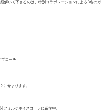
に紐解いて下さる
のは、特別コラボレーションによる3名のガ
ィブコーチ
？にせまります
。
関フォルケホイ
スコーレに留学中。