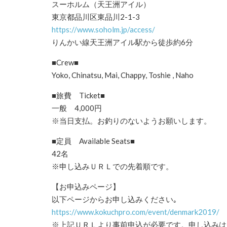
スーホルム（天王洲アイル）
東京都品川区東品川2-1-3
https://www.soholm.jp/access/
りんかい線天王洲アイル駅から徒歩約6分
■Crew■
Yoko, Chinatsu, Mai, Chappy, Toshie , Naho
■旅費 Ticket■
一般 4,000円
※当日支払。お釣りのないようお願いします。
■定員 Available Seats■
42名
※申し込みＵＲＬでの先着順です。
【お申込みページ】
以下ページからお申し込みください｡
https://www.kokuchpro.com/even
t/denmark2019/
※上記ＵＲＬより事前申込が必要です。申し込みは