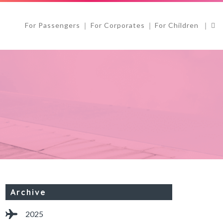
For Passengers
For Corporates
For Children
Archive
2025