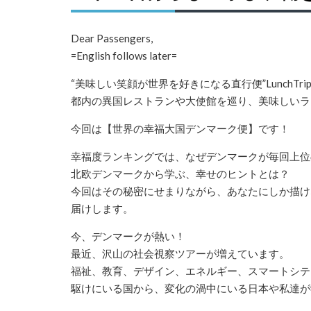
Dear Passengers,
=English follows later=
“美味しい笑顔が世界を好きになる直行
便
”LunchT
都内の異国レストランや大使館を巡り、美味しいラ
今回は【世界の幸福大国
デンマーク
便
】です！
幸福度ランキングでは、なぜ
デンマーク
が毎回上位
北欧
デンマーク
から学ぶ、幸せのヒントとは？
今回はその秘密にせまりながら、あなたにしか描け
届けします。
今、
デンマーク
が熱い！
最近、沢山の社会視察ツアーが増えています。
福祉、教育、デザイン、エネルギー、スマートシテ
駆けにいる国から、
変化の渦中にいる日本や私達が