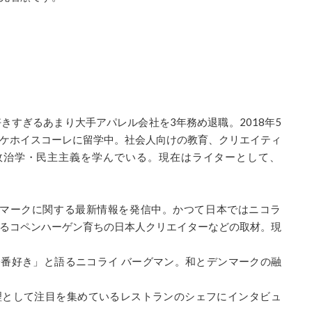
好きすぎるあまり
大手アパレル会社を3年務め退職。2018年5
ケホイスコーレに留学中。社会人
向けの教育、クリエイティ
政治学・民主主義を学んでいる。現在はライターとして、
マークに関する最新情報を発信中。かつて日本ではニコラ
るコペンハーゲン育
ちの日本人クリエイターなどの取材。現
番好き」と語るニコライ バーグマン。和と
デンマーク
の融
理として注目を集めているレストランのシェフに
インタビュ