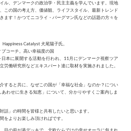
イル、デンマー
クの政治学・民主主義を学んでいます。現地
、この国の考え方、価値観、
ライフスタイル、最新トレンド
きます！かつてニコライ・バーグマン氏などの話題
の方々を
appin
ess Catalyst 犬尾陽子氏。
ィブコーチ。高
い幸福度の国
を日本に展開する
活動を行われ、11月に
デンマーク
視察ツア
立労働研究所などエキスパー
ト達に取材を実施されました。
介すると共に、
なぜこの国が「幸福な社会」なのか？につい
しあわせに生きる知恵」について、
分かりやすくご案内しま
対話」の時間を
皆様と共有したいと思います。
間をよりお楽し
み頂ければです。
。目の前が港デ
ッキで、北欧ならではの幸せオーラに包まれ