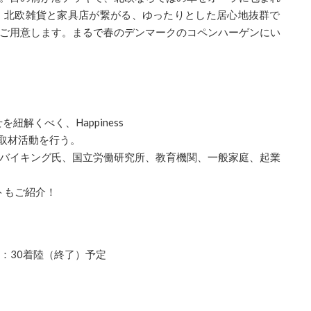
、北欧雑貨と家具店が繋がる、
ゆったりとした居心地抜群で
ご用意します。まるで春のデンマ
ークのコペンハーゲンにい
を紐解くべく、Happines
s
地取材活
動を行う。
バイキング氏、
国立労働研究所、教育機関、一般家庭、起業
トもご紹介！
：3
0着陸（終了）予定