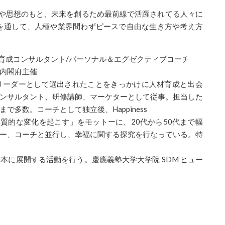
や思想のもと、未来
を創るため最前線で活躍されてる人々に
を通して、人種や業界問わずピースで自由
な生き方や考え方
同代表 人材育成コンサルタント/パーソナル＆エグゼクティブコーチ
、内閣府主催
リーダーとして選
出されたことをきっかけに人材育成と出会
ンサルタント、研修講師、マーケターと
して従事。担当した
まで多数。コーチとして独立後、Happiness
本質的な
変化を起こす」をモットーに、20代から50代まで幅
ー、コーチと並行し、幸福
に関する探究を行なっている。特
日本に展開する活
動を行う。慶應義塾大学大学院 SDM ヒュー