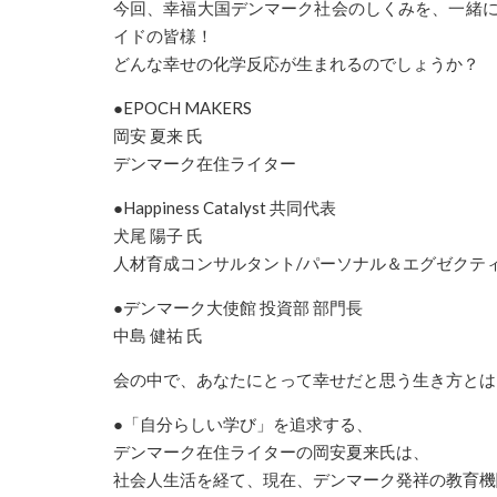
今回、幸福大国
デンマーク
社会のしくみを、一緒
イドの皆様！
どんな幸せの化学反応が生まれるのでしょうか？
●EPOCH MAKERS
岡安 夏来 氏
デンマーク
在住ライター
●Happiness Catalyst 共同代表
犬尾 陽子 氏
人材育成コンサルタント/パーソナル＆エグゼクテ
●
デンマーク
大使館 投資部 部門長
中島 健祐 氏
会の中で、あなたにとって幸せだと思う生き方とは
●「自分らしい学び」を追求する、
デンマーク
在住ライターの岡安夏来氏は、
社会人生活を経て、現在、
デンマーク
発祥の教育機