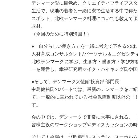
デンマーク
愛に目覚め、クリエイティブライフスタ
生活で、現地の若者と
一緒に寮で生活する中で得た
スポット、北欧
デンマーク
料理につ
いても教えて頂
取材。
（今回のために特別帰国！）
●「自分らしい働き方」を一緒に考えて下さるのは、H
人材育成コンサルタント/パーソナル＆エグゼクテ
北欧
デンマーク
に学ぶ、生き方・働き方・学び方
ーを運営し、
幸福研究所マイク・バイキング氏や国
●そして、
デンマーク
大使館 投資部 部門長
中島健祐氏のパートでは、最新の
デンマーク
をご紹
て、一般的に言われて
いる社会保障制度以外の「
す。
会の中では、
デンマーク
で非常に大事にされる、「
皆様主役のワークショップやディスカッションの時
そして！会場は、北欧料理レストラン、スーホルム