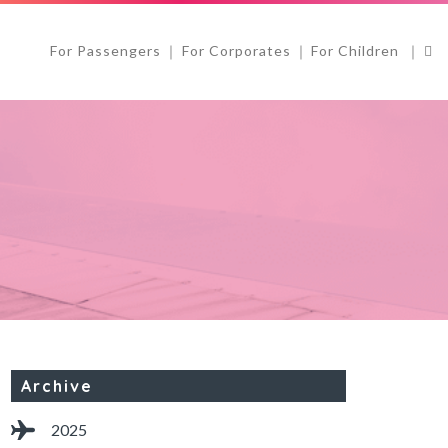
For Passengers
For Corporates
For Children
Archive
2025