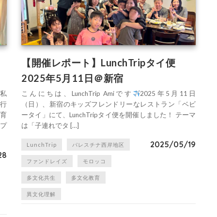
【開催レポート】LunchTripタイ便
2025年5月11日＠新宿
。私
こんにちは、LunchTrip Amiです
2025年5月11日
行
（日）、新宿のキッズフレンドリーなレストラン「ベビ
育
ータイ」にて、LunchTripタイ便を開催しました！ テーマ
プ
は「子連れでタ […]
2025/05/19
LunchTrip
パレスチナ西岸地区
28
ファンドレイズ
モロッコ
多文化共生
多文化教育
異文化理解