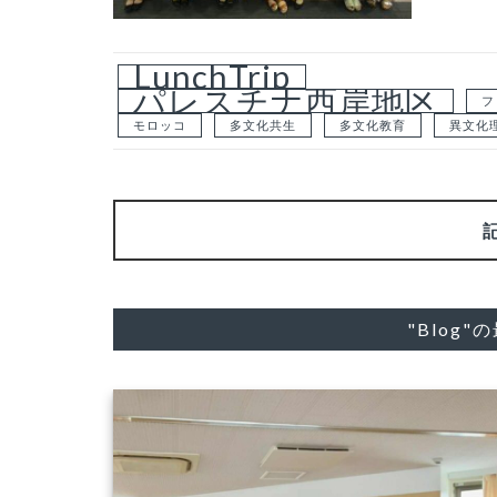
LunchTrip
パレスチナ西岸地区
フ
モロッコ
多文化共生
多文化教育
異文化
"Blog