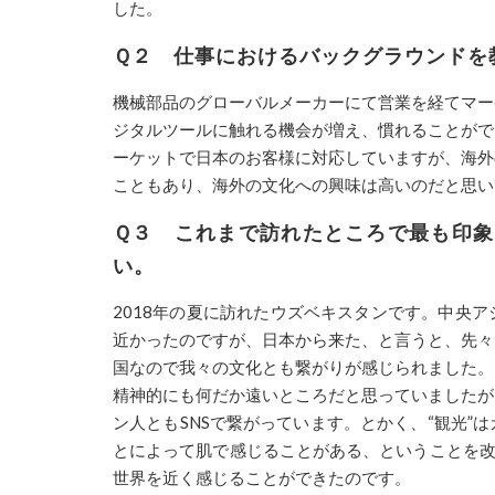
した。
Ｑ２ 仕事におけるバックグラウンドを
機械部品のグローバルメーカーにて営業を経てマー
ジタルツールに触れる機会が増え、慣れることがで
ーケットで日本のお客様に対応していますが、海外
こともあり、海外の文化への興味は高いのだと思い
Ｑ３ これまで訪れたところで最も印
い。
2018年の夏に訪れたウズベキスタンです。中央
近かったのですが、日本から来た、と言うと、先々
国なので我々の文化とも繋がりが感じられました。
精神的にも何だか遠いところだと思っていましたが
ン人とも
SNS
で繋がっています。とかく、“観光”
とによって肌で感じることがある、ということを改
世界を近く感じることができたのです。