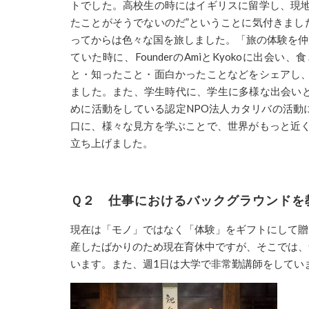
トでした。高校生の時にはイギリスに留学し、現地
たことがそうでないのだ”ということに気付きまし
ってからは色々な国を旅しました。「旅の体験を仲
ていた時に、
Founder
の
Ami
と
Kyoko
に出会い
、食
と・知ったこと・面白かった
ことなどをシェアし
ました。また、学生時代に、
学生に多様な出会い
めに活動
をしている認定
NPO
法人
カタリバの活動
口に、様々な見方を学ぶことで、世界がもっと近
立ち上げました。
Ｑ２ 仕事におけるバックグラウンドを
現在は
「モノ」ではなく「体験」をギフトにして贈
産したばかりのため現在育休中ですが、そこでは、
います。また、週
1
日は大学で非常勤講師をしてい