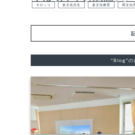
モロッコ
多文化共生
多文化教育
異文化
"Blog