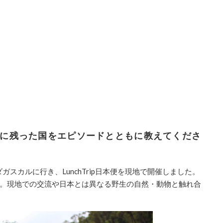
象に残った国をエピソードとともに教えてくださ
ダガスカルに行き、
LunchTrip
日本便を
現地で
開催しました。
。
現地での交流や日本とは異なる野生の自然・動物と触れ合