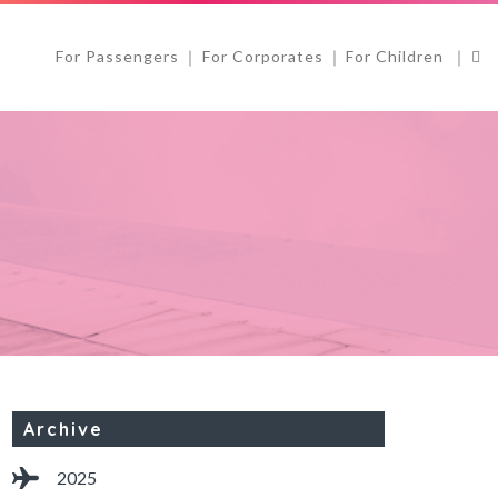
For Passengers
For Corporates
For Children
Archive
2025