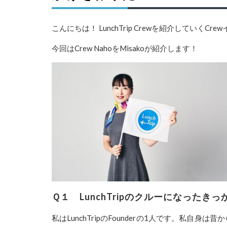
こんにちは！ LunchTrip Crewを紹介していくCre
今回はCrew NahoをMisakoが紹介します！
Ｑ１ LunchTripのクルーになった
私は
LunchTrip
の
F
ounder
の
1
人です。
私自身は昔か