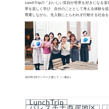
LunchTrip
の「おいしい笑顔が世界を好きになる直
界を楽しく学び、自分のこととして考える体験を提
尊重しながら、先入観にとらわれず行動する社会を
2019年3月デンマーク便にて（一番右）
LunchTrip
パレスチナ西岸地区
フ