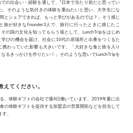
での出会い・経験を通して、”日本で当たり前だと思ってい
た。そのような気付きの体験を重ねたいと思い、大学生にな
間とシェアできれば、もっと学びがあるのでは？」そう感じ
と旅が好きな
Founder3
人で、旅行に行ったとき
に感じたこ
、その国の文化を知ってもらう場として、
LunchTrip
をはじめ
と学びの機会を届け、社会に
10
代の居場所と出番をつくるた
に携わっていた影響も大きいです。
「
大好きな食と旅を入り
くなるきっかけを作りたい！」そのような思いで
LunchTrip
を
教えてください。
る、体験ギフトの会社で週
4
日働いています。
2019
年夏に出
食の体験ギフトを提供する加盟店の営業開拓などを担当して
ます。