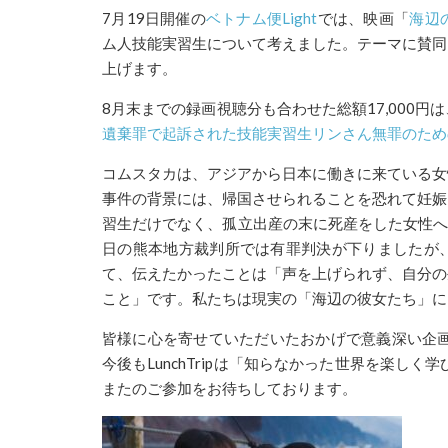
7月19日開催の
ベトナム便Light
では、映画「
海辺
ム人技能実習生について考えました。テーマに賛同
上げます。
8月末までの録画視聴分も合わせた総額17,000円は
遺棄罪で起訴された技能実習生リンさん無罪のため
コムスタカは、アジアから日本に働きに来ている女
事件の背景には、帰国させられることを恐れて妊娠
習生だけでなく、孤立出産の末に死産をした女性へ
日の熊本地方裁判所では有罪判決が下りましたが
て、伝えたかったことは「声を上げられず、自分の
こと」です。私たちは現実の「海辺の彼女たち」に
皆様に心を寄せていただいたおかげで意義深い企画
今後もLunchTripは「知らなかった世界を楽し
またのご参加をお待ちしております。