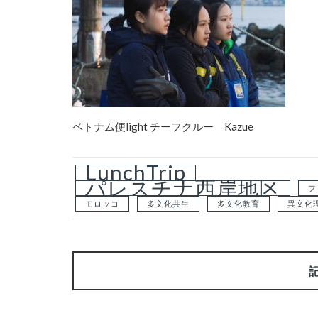
ベトナム便light チーフクルー Kazue
LunchTrip
パレスチナ西岸地区
フ
モロッコ
多文化共生
多文化教育
異文化