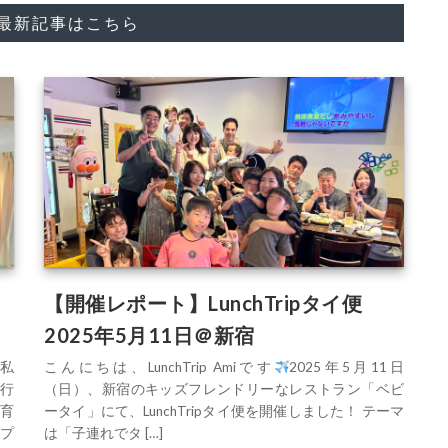
"の最新記事はこちら
【開催レポート】LunchTripタイ便
2025年5月11日＠新宿
。私
こんにちは、LunchTrip Amiです
2025年5月11日
行
（日）、新宿のキッズフレンドリーなレストラン「ベビ
育
ータイ」にて、LunchTripタイ便を開催しました！ テーマ
プ
は「子連れでタ […]