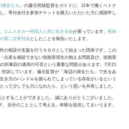
の彼女たち
」の藤元明緒監督をガイドに、日本で働くベトナ
し、寄付金付き参加チケットを購入いただいた方に感謝申し
、
コムスタカ―外国人と共に生きる会
が募っています、
死体
の第二次寄付金
としたことを報告いたします。
性の相談や支援を行うＮＧＯとして始まった団体です。
この
・出産を相談できない技能実習生の抱える問題及び、技能実
の刑事罰の適用の可否という重要な問題があります。7月21
、控訴しています。
藤元監督が「海辺の彼女たち」で光をあ
生き方のハンドルを握られてしまっている存在がいるという
とって少しでも力になれたら、という思いを共有しました。
とすることができました。 誠にありがとうございました。
く学び、 自分のこととして考える」体験を提供してまいります。