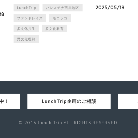
2025/05/19
LunchTrip
パレスチナ西岸地区
28
ファンドレイズ
モロッコ
多文化共生
多文化教育
異文化理解
集中！
LunchTrip企画のご相談
© 2016 Lunch Trip ALL RIGHTS RESERVED.