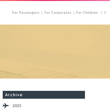
For Passengers
For Corporates
For Children
Archive
2025