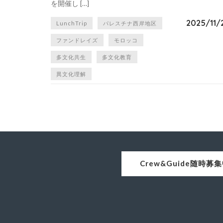
を開催し […]
2025/11/
LunchTrip
パレスチナ西岸地区
ファンドレイズ
モロッコ
多文化共生
多文化教育
異文化理解
Crew&Guide随時募