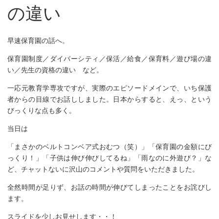
の違い
早速保育園の話へ。
保育園制度／ダイバーシティ／保活／給食／保育料／遊び場の違
い／先生の資格の違い など。
一応元教育学専攻ですが、実際のエピソードメインで、いち保護
者からの目線でお話ししました。日本からすると、えっ、という
びっくりな点も多く。
当日は
「まさかのベルトコンベア式おむつ（笑）」「保育園の金額にび
っくり！」「子供は伸び伸びしてるね」「雨なのに外遊び？」な
ど、チャットないに沢山のコメントや質問をいただきました。
全然時間が足りず、お話の時間が伸びてしまったことをお詫びし
ます。
スライドを少しお見せします・・！