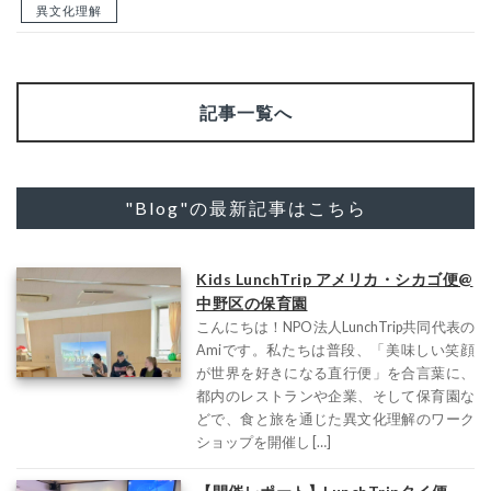
異文化理解
記事一覧へ
"Blog"の最新記事はこちら
Kids LunchTrip アメリカ・シカゴ便@
中野区の保育園
こんにちは！NPO法人LunchTrip共同代表の
Amiです。私たちは普段、「美味しい笑顔
が世界を好きになる直行便」を合言葉に、
都内のレストランや企業、そして保育園な
どで、食と旅を通じた異文化理解のワーク
ショップを開催し […]