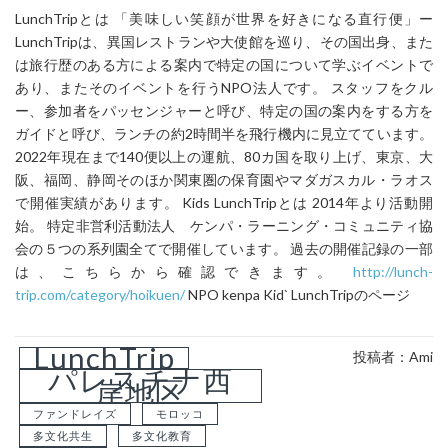
LunchTripとは 「美味しい笑顔が世界を好きになる直行便」ー
LunchTripは、異国レストランや大使館を巡り、その国出身、また
は旅行歴のある方による案内で特定の国について学ぶイベントで
あり、またそのイベントを行うNPO法人です。 スタッフをクル
ー、参加者をパッセンジャーと呼び、特定の国の案内をする方を
ガイドと呼び、ランチの約2時間半を飛行機内に見立てています。
2022年現在まで140便以上の運航、80カ国を取り上げ、東京、大
阪、福岡、静岡そのほか関東圏の保育園やマダガスカル・ラオス
で開催実績があります。 Kids LunchTripとは 2014年より活動開
始。 特定非営利活動法人 ケンパ・ラーニング・コミュニティ協
会の５つの系列園全てで開催しています。 過去の開催記録の一部
は、こちらから確認できます。
http://lunch-
trip.com/category/hoikuen/
NPO kenpa Kid` LunchTripのページ
LunchTrip
投稿者：Ami
パレスチナ西
岸地区
ファンドレイズ
モロッコ
多文化共生
多文化教育