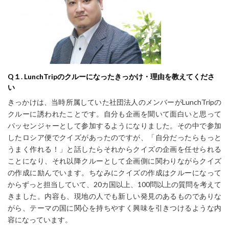
Q
１.
L
unchTrip
のクルーになったきっかけ・理由を教えてくださ
い
きっかけは、当時所属していた社団法人のメンバーが
LunchTrip
の
クルーに誘われたことで
す。自分も企画を聞いて面白いと思って
パッセンジャーとして参加するようになりました。そ
の中で参加
したロシア便でクイズがあったのですが、「自分だったらもっと
うまく作れる！」
と話したらそれからクイズの企画を任せられる
ことになり、それ以降クルーとして企画側に関
わりながらクイズ
の作成に励んでいます。ちなみにクイズの作成はクルーになって
からずっと
担当していて、
20
カ国以上、
100
問以上の質問を考えて
きました。内容も、現地の人でも新
しい
発見のあるものでありな
がら、テーマの国に関心を持ちやすく興味を引きつけるような内
容に
なっています。