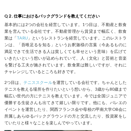
Q
２.
仕事におけるバックグランドを教えてください
基本的には
2
つの会社を経営しています。
1
つ目は、不動産と飲食
業を営んでいる会社です。不動産管理から賃貸まで幅広く、飲食
業
は「
TARU
」というレストランを経営しています。このレストラ
ンは、「吾唯足るを
知る」というお釈迦様の言葉（
今あるものに
満足できて生活できる人は貧しくても幸せという意
味）を広げて
いきたいという想いが込められていて
、人（文化）
と芸術と音楽
を繋げる工夫が施
されています。飲食業は難しいですが、それに
チャレンジしているところも好きです。
2
つ目は、
テニススクール
を運営している会社です。ちゃんとした
テニスを教える場所を作
りたいという想いから、
3
歳から
80
歳まで
幅広い世代の方にテニスを教えています。今では全国
ジュニアで
優勝する生徒さんも出てきて嬉しい限りです。
他にも、バレエの
イベントを運営したり、関西フランス会や母校の甲南大学
OB
会に
所属し
あらゆるバックグラウンドの方と交流したり、投資家をし
ていたりと様々なことを楽し
んでや
っています。