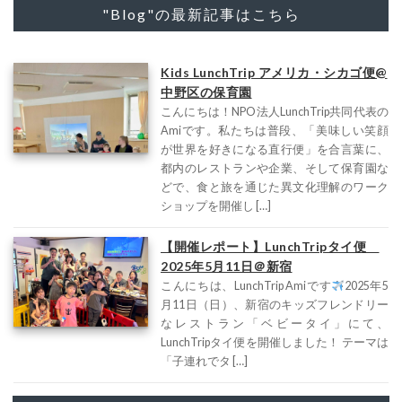
"Blog"の最新記事はこちら
Kids LunchTrip アメリカ・シカゴ便@
中野区の保育園
こんにちは！NPO法人LunchTrip共同代表の
Amiです。私たちは普段、「美味しい笑顔
が世界を好きになる直行便」を合言葉に、
都内のレストランや企業、そして保育園な
どで、食と旅を通じた異文化理解のワーク
ショップを開催し […]
【開催レポート】LunchTripタイ便
2025年5月11日＠新宿
こんにちは、LunchTrip Amiです
2025年5
月11日（日）、新宿のキッズフレンドリー
なレストラン「ベビータイ」にて、
LunchTripタイ便を開催しました！ テーマは
「子連れでタ […]