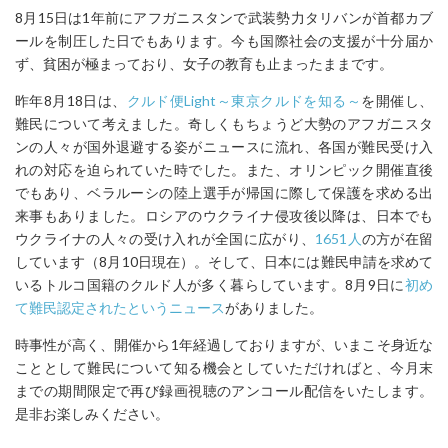
8月15日は1年前にアフガニスタンで武装勢力タリバンが首都カブ
ールを制圧した日でもあります。今も国際社会の支援が十分届か
ず、貧困が極まっており、女子の教育も止まったままです。
昨年8月18日は、
クルド便Light～東京クルドを知る～
を開催し、
難民について考えました。奇しくもちょうど大勢のアフガニスタ
ンの人々が国外退避する姿がニュースに流れ、各国が難民受け入
れの対応を迫られていた時でした。また、オリンピック開催直後
でもあり、ベラルーシの陸上選手が帰国に際して保護を求める出
来事もありました。ロシアのウクライナ侵攻後以降は、日本でも
ウクライナの人々の受け入れが全国に広がり、
1651人
の方が在留
しています（8月10日現在）。そして、日本には難民申請を求めて
いるトルコ国籍のクルド人が多く暮らしています。8月9日に
初め
て難民認定されたというニュース
がありました。
時事性が高く、開催から1年経過しておりますが、いまこそ身近な
こととして難民について知る機会としていただければと、今月末
までの期間限定で再び録画視聴のアンコール配信をいたします。
是非お楽しみください。