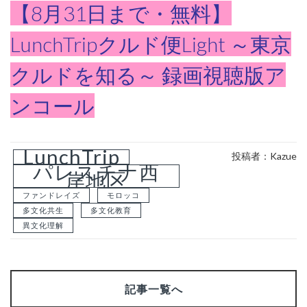
【8月31日まで・無料】
LunchTripクルド便Light ～東京
クルドを知る～ 録画視聴版ア
ンコール
LunchTrip
投稿者：Kazue
パレスチナ西
岸地区
ファンドレイズ
モロッコ
多文化共生
多文化教育
異文化理解
記事一覧へ