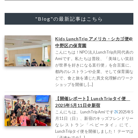
"Blog"の最新記事はこちら
Kids LunchTrip アメリカ・シカゴ便@
中野区の保育園
こんにちは！NPO法人LunchTrip共同代表の
Amiです。私たちは普段、「美味しい笑顔
が世界を好きになる直行便」を合言葉に、
都内のレストランや企業、そして保育園な
どで、食と旅を通じた異文化理解のワーク
ショップを開催し […]
【開催レポート】LunchTripタイ便
2025年5月11日＠新宿
こんにちは、LunchTrip Amiです
2025年5
月11日（日）、新宿のキッズフレンドリー
なレストラン「ベビータイ」にて、
LunchTripタイ便を開催しました！ テーマは
「子連れでタ […]