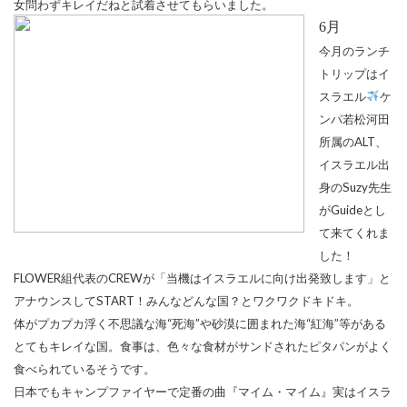
女問わずキレイだねと試着させてもらいました。
6
月
今月のランチ
トリップはイ
スラエル
ケ
ンパ若松河田
所属の
ALT
、
イスラエル出
身の
Suzy
先生
が
Guide
とし
て来てくれま
した！
FLOWER
組代表の
CREW
が「当機はイスラエルに向け出発致します」と
アナウンスして
START
！みんなどんな国？とワクワクドキドキ。
体がプカプカ浮く不思議な海“死海”や砂漠に囲まれた海“紅海”等がある
とてもキレイな国。食事は、色々な食材がサンドされたピタパンがよく
食べられているそうです。
日本でもキャンプファイヤーで定番の曲『マイム・マイム』実はイスラ