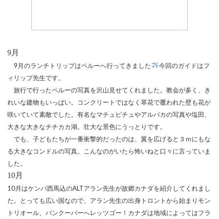
9
月
9
月のランチトリップはペルーへ行ってきました
今回のガイドはフ
ィリップ先生です。
旅行で行ったペルーの写真を沢山見せてくれました。教会が多く、き
れいな建物もいっぱい。コンクリートではなく草花で覆われた壁も花が
咲いていて素敵でした。有名なマチュピチュやアルパカの写真や塩田、
大きな大きなチチカカ湖。壮大な景色にうっとりです。
でも、子どもたちが一番衝撃的だったのは、翼を広げると３ｍにもな
る大きなコンドルの写真。こんなのがいたら怖いねと口々に言っていま
した。
10
月
10
月はケンパ西馬込の
ALT
アラン先生が故郷カナダを紹介してくれまし
た。とっても広い国なので、アラン先生の出身トロントから始まりモン
トリオール、バンクーバーへレッツゴー！カナダは地域によってはフラ