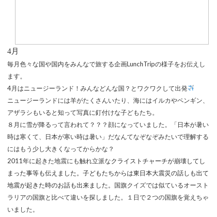
4
月
毎月色々な国や国内をみんなで旅する企画
LunchTrip
の様子をお伝えし
ます。
4
月はニュージーランド！みんなどんな国？とワクワクして出発
ニュージーランドには羊がたくさんいたり、海にはイルカやペンギン、
アザラシもいると知って写真に釘付けな子どもたち。
８月に雪が降るって言われて？？？顔になっていました。「日本が暑い
時は寒くて、日本が寒い時は暑い」だなんてなぞなぞみたいで理解する
にはもう少し大きくなってからかな？
2011
年に起きた地震にも触れ立派な
クライストチャーチが崩壊してし
まった事等も伝えました。子どもたちからは東日本大震災の話しも出て
地震が起きた時のお話も出来ました。
国旗クイズでは似ているオースト
ラリアの国旗と比べて違いを探しました。１日で２つの国旗を覚えちゃ
いました。