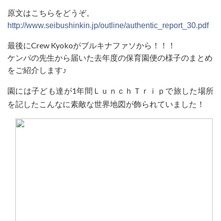
原文はこちらをどうぞ。
http://www.seibushinkin.jp/outline/authentic_report_30.pdf
最後にCrew Kyokoがブルキナファソから！！！
ケンパの先生から届いた去年度の保育園便の様子のまとめ
をご紹介します♪
園には子ども達が1年間ＬｕｎｃｈＴｒｉｐで旅した場所
を記したこんなに素敵な世界地図が飾られていました！