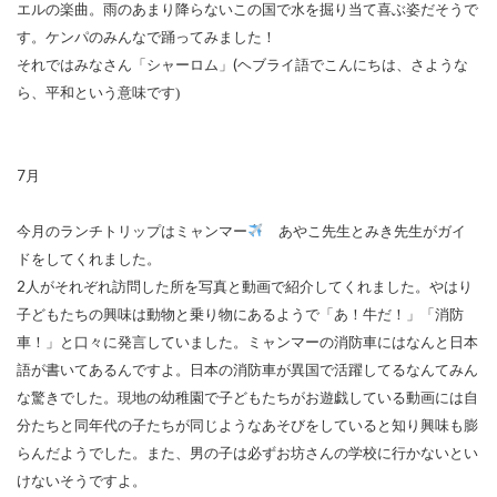
エルの楽曲。雨のあまり降らないこの国で水を掘り当て喜ぶ姿だそうで
す。ケンパのみんなで踊ってみました！
それではみなさん「シャーロム」
(
ヘブライ語でこんにちは、さような
ら、平和という意味です
)
7
月
今月のランチトリップはミャンマー
あやこ先生とみき先生がガイ
ドをしてくれました。
2
人がそれぞれ訪問した所を写真と動画で紹介してくれました。やはり
子どもたちの興味は動物と乗り物にあるようで「あ！牛だ！」「消防
車！」と口々に発言していました。ミャンマーの消防車にはなんと日本
語が書いてあるんですよ。日本の消防車が異国で活躍してるなんてみん
な驚きでした。現地の幼稚園で子どもたちがお遊戯している動画には自
分たちと同年代の子たちが同じようなあそびをしていると知り興味も膨
らんだようでした。また、男の子は必ずお坊さんの学校に行かないとい
けないそうですよ。