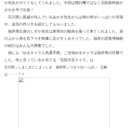
か先生がガイドをしてくれました。今回は飛行機ではなく北陸新幹線か
がやき号で出発！
石川県に親戚が住んでいるあかざ先生からは海の幸がいっぱいの市場
や、金箔の作り方を紹介してもらいました。
福井県出身のしずか先生は東尋坊の動画を撮って来てくれました。崖
の上から海を見下ろす映像に足がすくみそうでした。福井の恐竜博物館
の紹介はみんな大興奮でした。
他にも「ゆるキャラ人気選手権」ご当地ゆるキャラは福井県の圧勝で
した。何と言っているか当てる「北陸方言クイズ」は
石川県→しましまにしまっしま 福井県→つるつるいっぱい 正解
は・・・？？