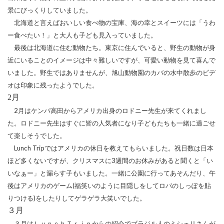
景にびっくりしていました。
北海道と言えばおいしい食べ物の宝庫、海の幸とスイーツには「うわ
ー食べたい！」と大人も子ども見入っていました。
最後は北海道に住む動物たち。東京に住んでいると、野生の動物が身
近にいることのイメージは中々難しいですが、可愛い動物を見て喜んで
いました。野生ではありませんが、旭山動物園のカバの水中散歩のビデ
オは印象に残ったようでした。
2
月
2
月はケンパ高田からアメリカ出身のロドニー先生が来てくれまし
た。ロドニー先生はすぐに皆の人気者になり子どもたちも一緒に過ごせ
て楽しそうでした。
Lunch Trip
ではアメリカの休日を教えてもらいました。祝日数は日本
ほど多くないですが、クリスマスに
3
週間のお休みがあると聞くと「い
いなぁー」と漏らす子もいました。一緒に公園に行ってあそんだり、午
後はアメリカのゲーム
(
福笑いのように目隠しをしてロバのしっぽを貼
りつける
)
をしたりしてゲラゲラ大笑いでした。
３月
３月はＬｕｎｃｈＴｒｉｐからの紹介でブラジル人のミシェリさんが