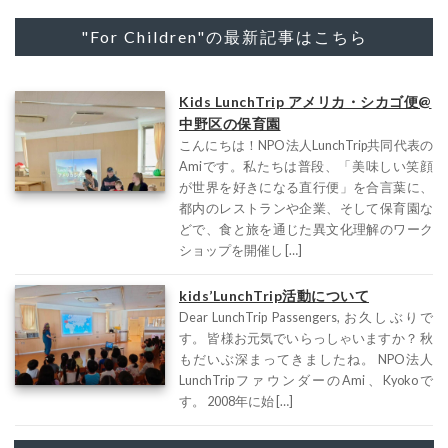
"For Children"の最新記事はこちら
Kids LunchTrip アメリカ・シカゴ便@
中野区の保育園
こんにちは！NPO法人LunchTrip共同代表の
Amiです。私たちは普段、「美味しい笑顔
が世界を好きになる直行便」を合言葉に、
都内のレストランや企業、そして保育園な
どで、食と旅を通じた異文化理解のワーク
ショップを開催し […]
kids’LunchTrip活動について
Dear LunchTrip Passengers, お久しぶりで
す。 皆様お元気でいらっしゃいますか？ 秋
もだいぶ深まってきましたね。 NPO法人
LunchTripファウンダーのAmi、Kyokoで
す。 2008年に始 […]