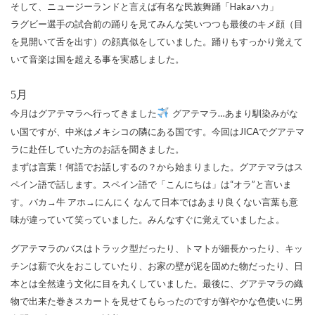
そして、ニュージーランドと言えば有名な民族舞踊「
Haka
ハカ」
ラグビー選手の試合前の踊りを見てみんな笑いつつも最後のキメ顔（目
を見開いて舌を出す）の顔真似をしていました。踊りもすっかり覚えて
いて音楽は国を超える事を実感しました。
5
月
今月はグアテマラへ行ってきました
グアテマラ…あまり馴染みがな
い国ですが、中米はメキシコの隣にある国です。今回は
JICA
でグアテマ
ラに赴任していた方のお話を聞きました。
まずは言葉！何語でお話しするの？から始まりました。グアテマラはス
ペイン語で話します。スペイン語で「こんにちは」は“オラ”と言いま
す。バカ→牛 アホ→にんにく なんて日本ではあまり良くない言葉も意
味が違っていて笑っていました。みんなすぐに覚えていましたよ。
グアテマラのバスはトラック型だったり、トマトが細長かったり、キッ
チンは薪で火をおこしていたり、お家の壁が泥を固めた物だったり、日
本とは全然違う文化に目を丸くしていました。最後に、グアテマラの織
物で出来た巻きスカートを見せてもらったのですが鮮やかな色使いに男