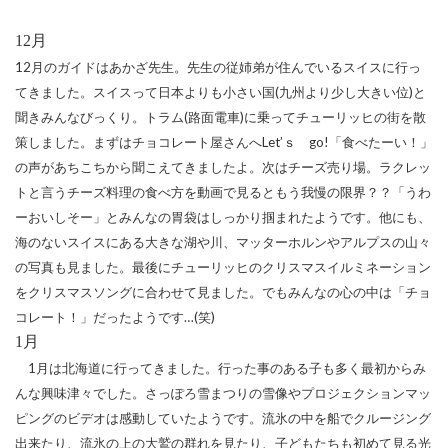
12
月
12
月のガイドはあかざ先生。先生の従姉弟が住んでいるスイスに行っ
てきました。スイスって日本よりも小さい国
(
九州より少し大きい位
)
と
聞きみんなびっくり。トラム
(
路面電車
)
に乗ってチューリッヒの街を散
策しました。まずはチョコレート屋さんへ
Let
’
ｓ
go!
「食べたーい！」
の声があちこちから聞こえてきましたよ。次はチーズ売り場。ラクレッ
トと言うチーズ料理の食べ方を動画で見るともう我慢の限界？？「うわ
ーおいしそー」とみんなの胃袋はしっかり掴まれたようです。他にも、
海のないスイスにある大きな湖や川、マッターホルンやアルプスの山々
の写真も見ました。最後にチューリッヒのクリスマスイルミネーション
をクリスマスソングに合わせて見ました。でもみんなの心の中は「チョ
コレート！」だったようです…
(
笑
)
1
月
1
月は北海道に行ってきました。行った事のある子も多く最初からみ
んな興味津々でした。さっぽろ雪まつりの雪像やプロジェクションマッ
ピングのビデオは感動していたようです。流氷の中を船でクルージング
出来たり、流氷の上の大鷲の群れを見たり、子どもたちも初めて見る光