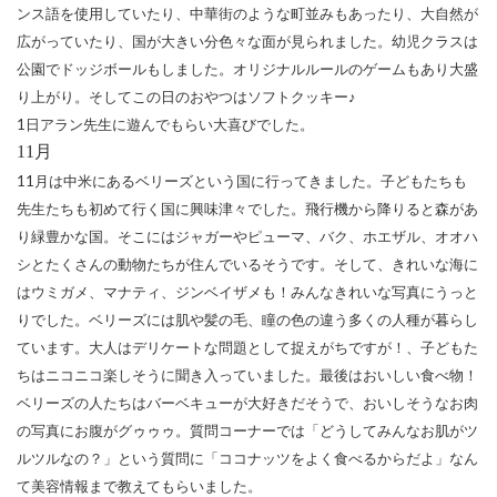
ンス語を使用していたり、中華街のような町並みもあったり、大自然が
広がっていたり、国が大きい分色々な面が見られました。幼児クラスは
公園でドッジボールもしました。オリジナルルールのゲームもあり大盛
り上がり。そしてこの日のおやつはソフトクッキー♪
1
日アラン先生に遊んでもらい大喜びでした。
11
月
11
月は中米にあるベリーズという国に行ってきました。子どもたちも
先生たちも初めて行く国に興味津々でした。飛行機から降りると森があ
り緑豊かな国。そこにはジャガーやピューマ、バク、ホエザル、オオハ
シとたくさんの動物たちが住んでいるそうです。そして、きれいな海に
はウミガメ、マナティ、ジンベイザメも！みんなきれいな写真にうっと
りでした。ベリーズには肌や髪の毛、瞳の色の違う多くの人種が暮らし
ています。大人はデリケートな問題として捉えがちですが！、子どもた
ちはニコニコ楽しそうに聞き入っていました。最後はおいしい食べ物！
ベリーズの人たちはバーベキューが大好きだそうで、おいしそうなお肉
の写真にお腹がグゥゥゥ。質問コーナーでは「どうしてみんなお肌がツ
ルツルなの？」という質問に「ココナッツをよく食べるからだよ」なん
て美容情報まで教えてもらいました。