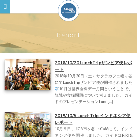
Report
2018/10/20 LunchTripザンビア便レポ
ート
2018年10月20日（土）サクラカフェ幡ヶ谷
にてLunchTripザンビア便が開催されました
10月は世界食料デー月間ということで、
飢餓や食糧問題について考えました。 ガイ
ドのプレゼンテーション Lunc […]
2019/10/5 LunchTrip インドネシア便
レポート
10月５日、JICA市ヶ谷J’s Caféにて、インド
ネシア便を開催しました。ガイドはRIRI &