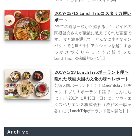
2019/05/12 LunchTripコスタリカ便レ
ポート
“全ての雨は一粒から始まる。”―ガイドの
関根健次さんが最後に教えてくれた言葉で
す。 食と旅を通して、どんなに小さなイン
パクトでも世の中にアクションを起こすき
っかけづくりをしようと始まった
LunchTrip。令和最初5月1 […]
2019/1/13 LunchTripポーランド便〜
隠れた映画大国の文化の味〜レポート
芸術大国ポーランド！！！ Dzień dobry！(ヂ
ェン ドブリ！ポーランド語で「こんにち
は！」) 2019年1月13日（日）に、ソウ・エ
クスペリエンス株式会社（渋谷区千駄ヶ
谷）にてLunchTripポーランド便を開催 […]
Archive