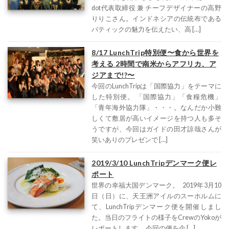
dot代表取締役 兼 チーフデザイナーの高野
りりこさん。インドネシアの伝統布である
バティックの魅力を伝えたい、高 […]
8/17 LunchTrip特別便〜食から世界を
考える 2時間で南米からアフリカ、ア
ジアまで!?〜
今回のLunchTripは「国際協力」をテーマに
した特別便。 「国際協力」「食糧危機」
「青年海外協力隊」・・・。なんだか小難
しくて敷居が高いイメージを持つ人も多そ
うですが、今回はガイドの田才諒哉さんが
笑いありのプレゼンで […]
2019/3/10 LunchTripデンマーク便レ
ポート
世界の幸福大国デンマーク。 2019年3月10
日（日）に、天王洲アイルのスーホルムに
て、LunchTripデンマーク便を開催しまし
た。当日のフライトの様子をCrewのYokoが
レポートします。 今回の便を企 […]